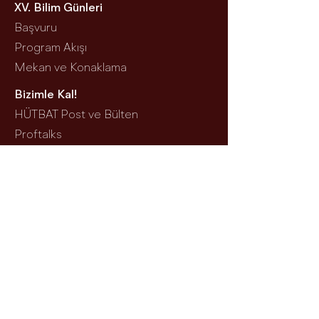
XV. Bilim Günleri
Başvuru
Program Akışı
Mekan ve Konaklama
Bizimle Kal!
HÜTBAT Post v
e Bülten
Proftalks
HÜTBAT