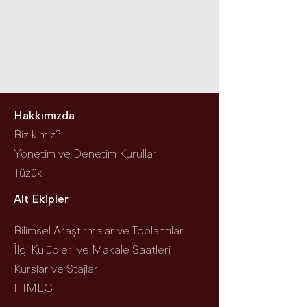
Hakkımızda
Biz kimiz?
Yönetim ve Denetim Kurulları
Tüzük
Alt Ekipler
Bilimsel Ar
aştırmalar ve Toplantılar
İlgi Kulüpleri ve Mak
ale Saatleri
Kurslar ve S
tajlar
HIM
EC